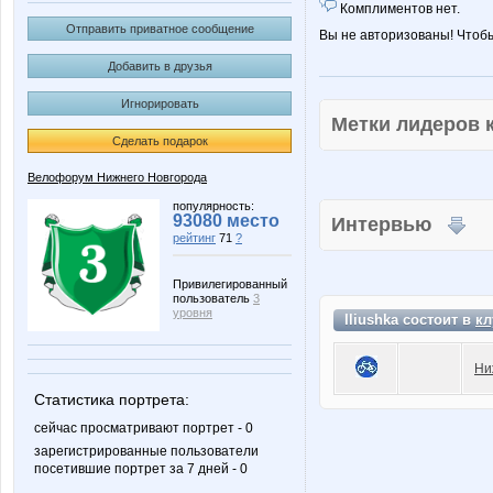
Комплиментов нет.
Отправить приватное сообщение
Вы не авторизованы! Чтоб
Добавить в друзья
Игнорировать
Метки лидеров
Сделать подарок
Велофорум Нижнего Новгорода
популярность:
93080 место
Интервью
рейтинг
71
?
Привилегированный
пользователь
3
уровня
Iliushka состоит в
кл
Ни
Статистика портрета:
сейчас просматривают портрет - 0
зарегистрированные пользователи
посетившие портрет за 7 дней - 0